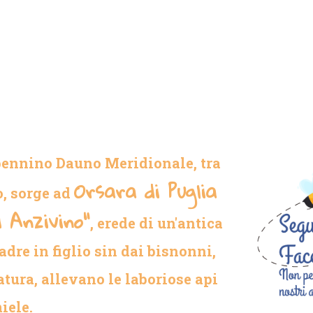
pennino Dauno Meridionale, tra
Orsara di Puglia
o, sorge ad
i Anzivino"
, erede di un'antica
dre in figlio sin dai bisnonni,
atura, allevano le laboriose api
iele.