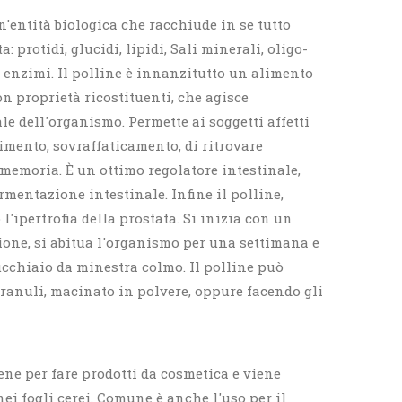
n'entità biologica che racchiude in se tutto
: protidi, glucidi, lipidi, Sali minerali, oligo-
 enzimi. Il polline è innanzitutto un alimento
 proprietà ricostituenti, che agisce
le dell'organismo. Permette ai soggetti affetti
rimento, sovraffaticamento, di ritrovare
 memoria. È un ottimo regolatore intestinale,
ermentazione intestinale. Infine il polline,
l'ipertrofia della prostata. Si inizia con un
ione, si abitua l'organismo per una settimana e
cchiaio da minestra colmo. Il polline può
ranuli, macinato in polvere, oppure facendo gli
bene per fare prodotti da cosmetica e viene
nei fogli cerei. Comune è anche l'uso per il