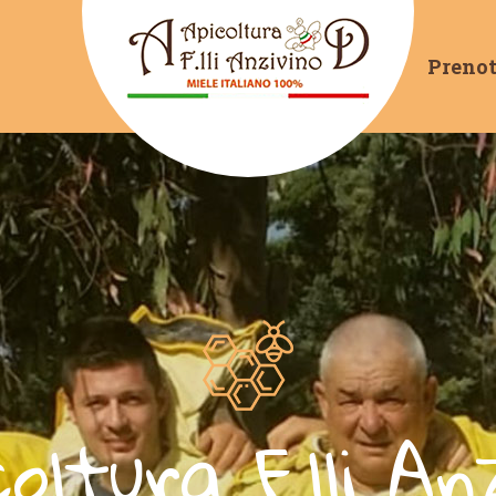
Prenot
coltura F.lli An