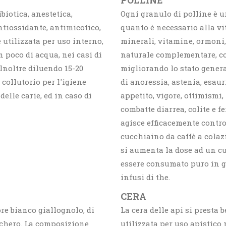
POLLINE
iotica, anestetica,
Ogni granulo di polline è u
ntiossidante, antimicotico,
quanto è necessario alla vita
 utilizzata per uso interno,
minerali, vitamine, ormoni,
 poco di acqua, nei casi di
naturale complementare, con
 Inoltre diluendo 15-20
migliorando lo stato genera
 collutorio per l'igiene
di anoressia, astenia, esau
delle carie, ed in caso di
appetito, vigore, ottimismi,
combatte diarrea, colite e f
agisce efficacemente contro 
cucchiaino da caffè a colaz
si aumenta la dose ad un cu
essere consumato puro in g
infusi di the.
CERA
re bianco giallognolo, di
La cera delle api si presta 
chero. La composizione
utilizzata per uso apistico 