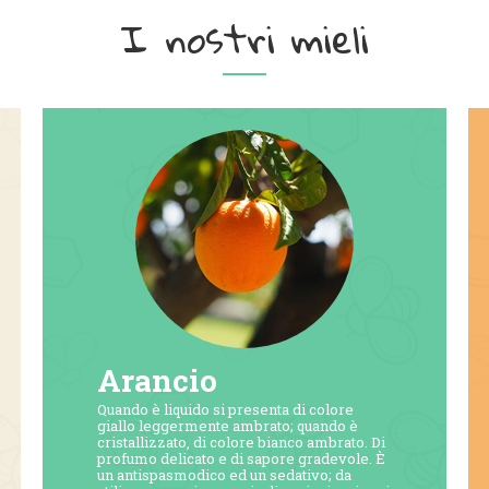
I nostri mieli
Arancio
Quando è liquido si presenta di colore
giallo leggermente ambrato; quando è
cristallizzato, di colore bianco ambrato. Di
profumo delicato e di sapore gradevole. È
un antispasmodico ed un sedativo; da