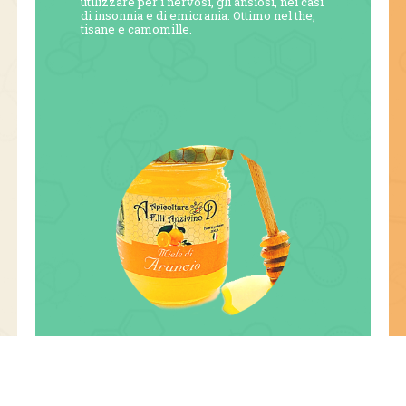
utilizzare per i nervosi, gli ansiosi, nei casi
di insonnia e di emicrania. Ottimo nel the,
tisane e camomille.