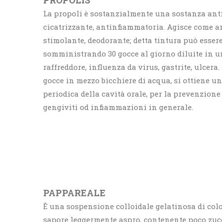
PROPOLIS
La propoli è sostanzialmente una sostanza antib
cicatrizzante, antinfiammatoria. Agisce come a
stimolante, deodorante; detta tintura può essere
somministrando 30 gocce al giorno diluite in un
raffreddore, influenza da virus, gastrite, ulcera.
gocce in mezzo bicchiere di acqua, si ottiene un
periodica della cavità orale, per la prevenzione 
gengiviti od infiammazioni in generale.
PAPPAREALE
È una sospensione colloidale gelatinosa di colo
sapore leggermente aspro, contenente poco zuc